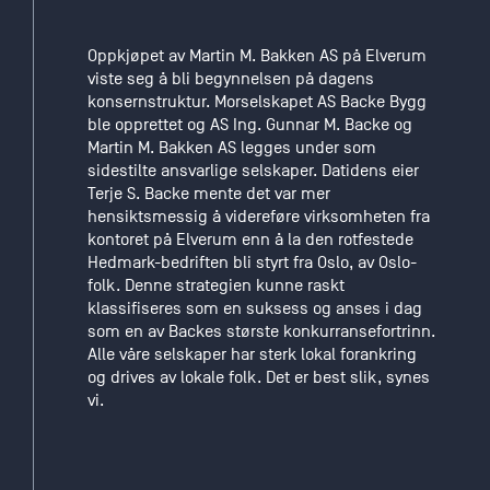
gården på
hjørnet
Oppkjøpet av Martin M. Bakken AS på Elverum
Maridalsveien/Arendalsgaten
viste seg å bli begynnelsen på dagens
skulle
konsernstruktur. Morselskapet AS Backe Bygg
romme
ble opprettet og AS Ing. Gunnar M. Backe og
kontorene til
Martin M. Bakken AS legges under som
den
sidestilte ansvarlige selskaper. Datidens eier
entreprenørforretningen
Terje S. Backe mente det var mer
som skulle
hensiktsmessig å videreføre virksomheten fra
etableres så
kontoret på Elverum enn å la den rotfestede
snart bygget
Hedmark-bedriften bli styrt fra Oslo, av Oslo-
sto ferdig.
folk. Denne strategien kunne raskt
Men 9. april
klassifiseres som en suksess og anses i dag
1940 var det
som en av Backes største konkurransefortrinn.
bare å få
Alle våre selskaper har sterk lokal forankring
montert et
og drives av lokale folk. Det er best slik, synes
vi.
provisorisk
tak over den
nesten
ferdigstilte