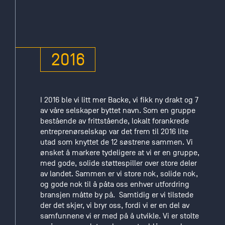
i Tollbugaten
6 – og noen
måneder
senere med
adresse
2016
Maridalsveien.
I 2016 ble vi litt mer Backe, vi fikk ny drakt og 7
av våre selskaper byttet navn. Som en gruppe
bestående av frittstående, lokalt forankrede
entreprenørselskap var det frem til 2016 lite
utad som knyttet de 12 søstrene sammen. Vi
ønsket å markere tydeligere at vi er en gruppe,
med gode, solide støttespiller over store deler
av landet. Sammen er vi store nok, solide nok,
og gode nok til å påta oss enhver utfordring
bransjen måtte by på. Samtidig er vi tilstede
der det skjer, vi bryr oss, fordi vi er en del av
samfunnene vi er med på å utvikle. Vi er stolte