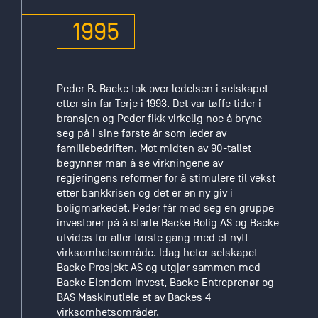
førsteetasjen
og ellers
1995
stille
planene i
bero. Først
fem år
Peder B. Backe tok over ledelsen i selskapet
senere
etter sin far Terje i 1993. Det var tøffe tider i
kunne
bransjen og Peder fikk virkelig noe å bryne
arbeidet
seg på i sine første år som leder av
med de tre
familiebedriften. Mot midten av 90-tallet
neste
begynner man å se virkningene av
etasjene tas
regjeringens reformer for å stimulere til vekst
opp igjen.
etter bankkrisen og det er en ny giv i
29. januar
boligmarkedet. Peder får med seg en gruppe
investorer på å starte Backe Bolig AS og Backe
1946 kom
utvides for aller første gang med et nytt
firmaet Ing.
virksomhetsområde. Idag heter selskapet
Gunnar M.
Backe Prosjekt AS og utgjør sammen med
Backe i
Backe Eiendom Invest, Backe Entreprenør og
gang, fra et
BAS Maskinutleie et av Backes 4
lite
virksomhetsområder.
kontorlokale