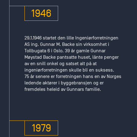
Det
Varsling
økonomiske
1946
fundamentet
for å
begynne for
seg selv
29.1.1946 startet den lille Ingeniørforretningen
besto av en
AS ing. Gunnar M. Backe sin virksomhet i
ny arv,
Tollbugata 6 i Oslo. 39 år gamle Gunnar
denne
Møystad Backe pantsatte huset, lånte penger
gangen fra
av en snill onkel og satset alt på at
hans onkel
ingeniørforretningen skulle bli en suksess.
Karl Backe,
75 år senere er forretningen hans en av Norges
han som
ledende aktører i byggebransjen og er
også støttet
fremdeles heleid av Gunnars familie.
utdannelsen.
Midlene ble
plassert i et
byggeprosjekt
på Sagene.
1979
Andre etasje
i den nye