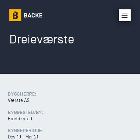
Dreieværste
Karriere
Om oss
Selskaper
Prosjekter
BYGGHERRE:
Værste AS
Kontakt oss
BYGGESTED/BY:
Fredrikstad
Interne ressurser
BYGGEPERIODE:
Leverandørinfo
Des 19 - Mar 21