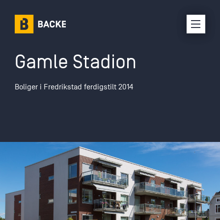
Gamle Stadion
Karriere
Boliger i Fredrikstad ferdigstilt 2014
Om oss
Selskaper
Prosjekter
Kontakt oss
Interne ressurser
Leverandørinfo