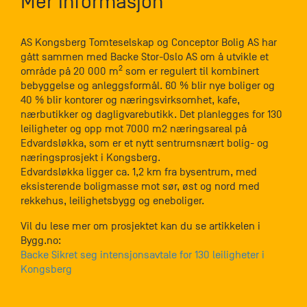
Mer informasjon
AS Kongsberg Tomteselskap og Conceptor Bolig AS har
gått sammen med Backe Stor-Oslo AS om å utvikle et
2
område på 20 000 m
som er regulert til kombinert
bebyggelse og anleggsformål. 60 % blir nye boliger og
40 % blir kontorer og næringsvirksomhet, kafe,
nærbutikker og dagligvarebutikk. Det planlegges for 130
leiligheter og opp mot 7000 m2 næringsareal på
Edvardsløkka, som er et nytt sentrumsnært bolig- og
næringsprosjekt i Kongsberg.
Edvardsløkka ligger ca. 1,2 km fra bysentrum, med
eksisterende boligmasse mot sør, øst og nord med
rekkehus, leilighetsbygg og eneboliger.
Vil du lese mer om prosjektet kan du se artikkelen i
Bygg.no:
Backe Sikret seg intensjonsavtale for 130 leiligheter i
Kongsberg