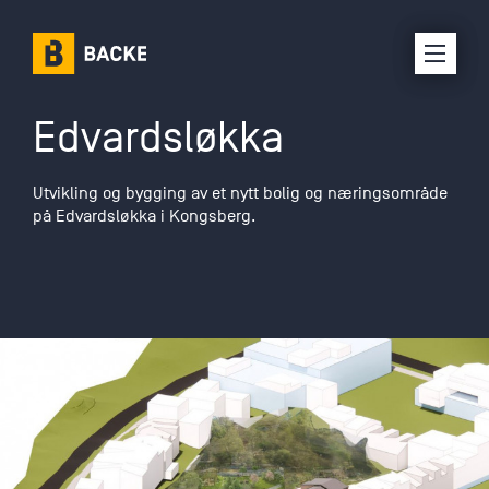
Edvardsløkka
Karriere
Utvikling og bygging av et nytt bolig og næringsområde
Om oss
på Edvardsløkka i Kongsberg.
Selskaper
Prosjekter
Kontakt oss
Interne ressurser
Leverandørinfo